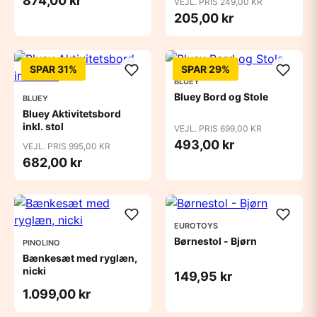
874,00 kr
VEJL. PRIS 249,00 KR
205,00 kr
SPAR 31%
SPAR 29%
BLUEY
Bluey Bord og Stole
BLUEY
Bluey Aktivitetsbord
inkl. stol
VEJL. PRIS 699,00 KR
493,00 kr
VEJL. PRIS 995,00 KR
682,00 kr
EUROTOYS
Børnestol - Bjørn
PINOLINO
Bænkesæt med ryglæn,
nicki
149,95 kr
1.099,00 kr