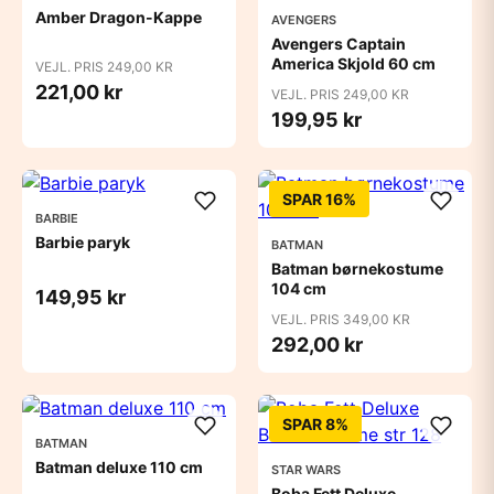
Amber Dragon-Kappe
AVENGERS
Avengers Captain
America Skjold 60 cm
VEJL. PRIS 249,00 KR
221,00 kr
VEJL. PRIS 249,00 KR
199,95 kr
SPAR 16%
BARBIE
Barbie paryk
BATMAN
Batman børnekostume
104 cm
149,95 kr
VEJL. PRIS 349,00 KR
292,00 kr
SPAR 8%
BATMAN
Batman deluxe 110 cm
STAR WARS
Boba Fett Deluxe