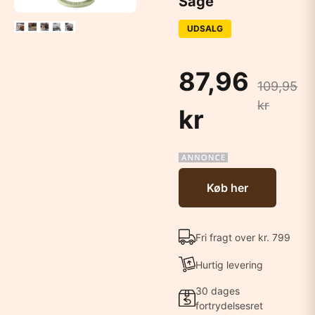
Sage
UDSALG
87,96
109,95
kr
kr
Køb her
Fri fragt over kr. 799
Hurtig levering
30 dages
fortrydelsesret