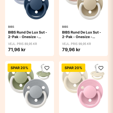
BIBS
BIBS
BIBS Rund De Lux Sut -
BIBS Rund De Lux Sut -
2-Pak - Onesize -
2-Pak - Onesize -
Silikone - Dusty
Silikone - GLOW -
VEJL. PRIS 89,95 KR
VEJL. PRIS 99,95 KR
Blue/Steel Blue
Blush/Vanilla
71,96 kr
79,96 kr
SPAR 20%
SPAR 20%