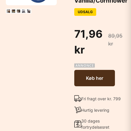
Vanilla/Cornflower
UDSALG
71,96
89,95
kr
kr
Køb her
Fri fragt over kr. 799
Hurtig levering
30 dages
fortrydelsesret