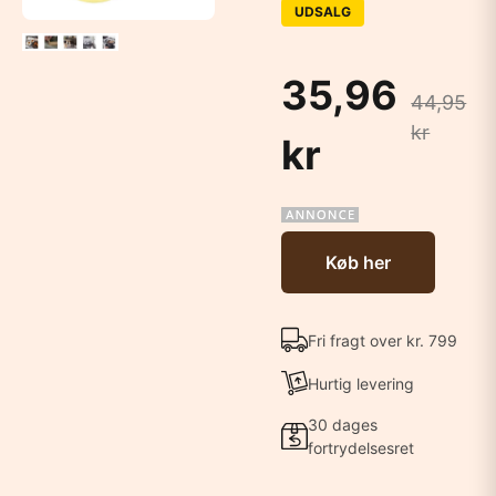
UDSALG
35,96
44,95
kr
kr
Køb her
Fri fragt over kr. 799
Hurtig levering
30 dages
fortrydelsesret