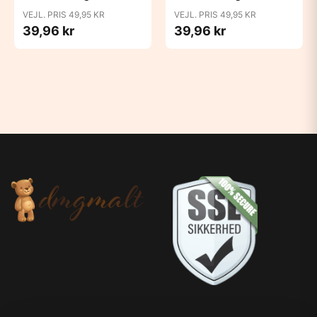
Block Studio - Baby
Block Studio -
VEJL. PRIS 49,95 KR
VEJL. PRIS 49,95 KR
Pink/Coral
Blush/Woodchuck
39,96 kr
39,96 kr