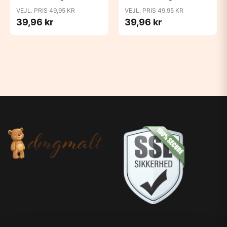
Block Studio - Baby
Block Studio -
VEJL. PRIS 49,95 KR
VEJL. PRIS 49,95 KR
Pink/Coral
Blush/Woodchuck
39,96 kr
39,96 kr