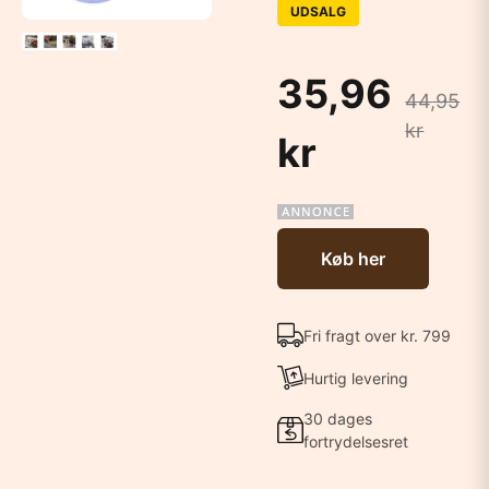
UDSALG
35,96
44,95
kr
kr
Køb her
Fri fragt over kr. 799
Hurtig levering
30 dages
fortrydelsesret