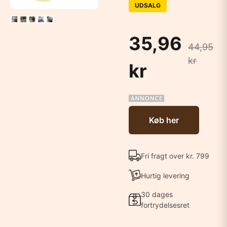
UDSALG
35,96
44,95
kr
kr
Køb her
Fri fragt over kr. 799
Hurtig levering
30 dages
fortrydelsesret