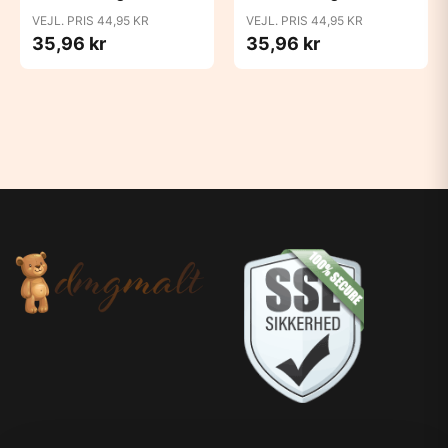
Blush
Bubblegum
VEJL. PRIS 44,95 KR
VEJL. PRIS 44,95 KR
35,96 kr
35,96 kr