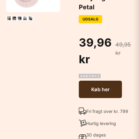
Petal
UDSALG
39,96
49,95
kr
kr
Køb her
Fri fragt over kr. 799
Hurtig levering
30 dages