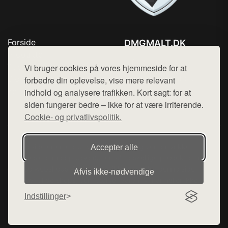
Forside
DMGMALT.DK
Produkter
Tlf. 78768672
Top Rabatter
Vi bruger cookies på vores hjemmeside for at
Mail:
hej@want.dk
Blog
forbedre din oplevelse, vise mere relevant
Kontakt
indhold og analysere trafikken. Kort sagt: for at
Cookie- og privatlivspolitik
siden fungerer bedre – ikke for at være irriterende.
Cookie- og privatlivspolitik.
Denne side er en del af want.dk, der udgiver en række
Accepter alle
hjemmesider med præsentation af forskellige produkter fra
diverse webshops. Der sælges ikke varer fra denne side - vi
Afvis ikke‑nødvendige
henviser til de shops, som sælger varen. Vi har heller ikke
varerne på lager.
Indstillinger
© 2026 dmgmalt.dk. Alle rettigheder forbeholdes.