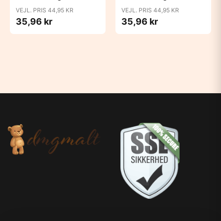
Blush
Bubblegum
VEJL. PRIS 44,95 KR
VEJL. PRIS 44,95 KR
35,96 kr
35,96 kr