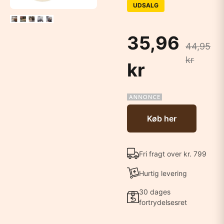
UDSALG
35,96
44,95
kr
kr
Køb her
Fri fragt over kr. 799
Hurtig levering
30 dages
fortrydelsesret