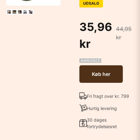
UDSALG
35,96
44,95
kr
kr
Køb her
Fri fragt over kr. 799
Hurtig levering
30 dages
fortrydelsesret