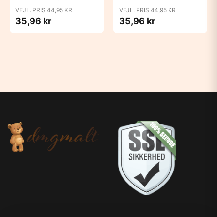
Blush
Bubblegum
VEJL. PRIS 44,95 KR
VEJL. PRIS 44,95 KR
35,96 kr
35,96 kr