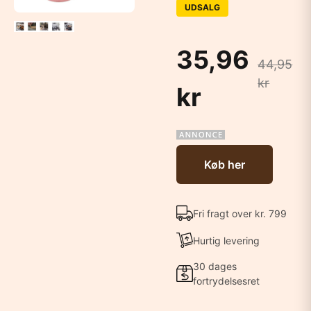
UDSALG
35,96
44,95
kr
kr
Køb her
Fri fragt over kr. 799
Hurtig levering
30 dages
fortrydelsesret