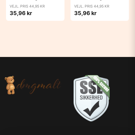
Blush
Bubblegum
VEJL. PRIS 44,95 KR
VEJL. PRIS 44,95 KR
35,96 kr
35,96 kr