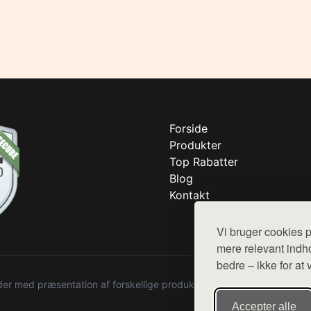
Forside
Produkter
Top Rabatter
Blog
Kontakt
Vi bruger cookies p
mere relevant indho
bedre – ikke for at 
r med præsentation af forskellige produkter fra diverse webshops. De
Accepter alle