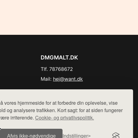
DMGMALT.DK
Tlf. 78768672
Mail:
hej@want.dk
Cookie- og privatlivspolitik
å vores hjemmeside for at forbedre din oplevelse, vise
ld og analysere trafikken. Kort sagt: for at siden fungerer
være irriterende.
Cookie- og privatlivspolitik.
r sælges ikke varer fra denne side - vi henviser til de shops,
Afvis ikke‑nødvendige
Indstillinger