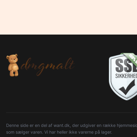
Denne side er en del af want.dk, der udgiver en række hjemmeside
som sælger varen. Vi har heller ikke varerne på lager.