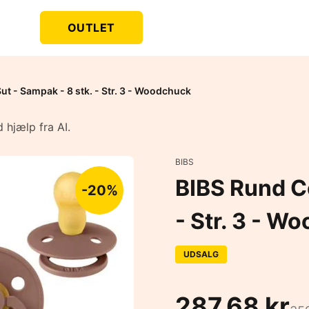
OUTLET
ut - Sampak - 8 stk. - Str. 3 - Woodchuck
 hjælp fra AI.
BIBS
BIBS Rund Co
-20%
- Str. 3 - W
UDSALG
287,68 kr