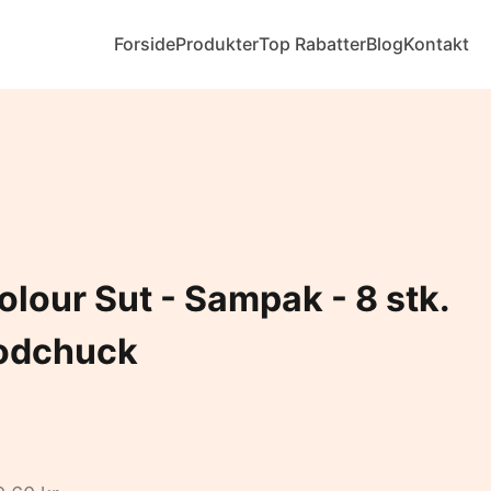
Forside
Produkter
Top Rabatter
Blog
Kontakt
lour Sut - Sampak - 8 stk.
oodchuck