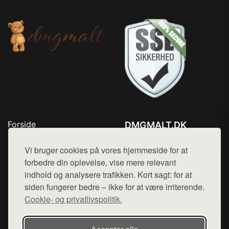
Forside
DMGMALT.DK
Produkter
Tlf. 78768672
Top Rabatter
Vi bruger cookies på vores hjemmeside for at
Mail:
hej@want.dk
Blog
forbedre din oplevelse, vise mere relevant
Kontakt
indhold og analysere trafikken. Kort sagt: for at
Cookie- og privatlivspolitik
siden fungerer bedre – ikke for at være irriterende.
Cookie- og privatlivspolitik.
Denne side er en del af want.dk, der udgiver en række