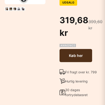
UDSALG
319,68
399,60
kr
kr
Køb her
Fri fragt over kr. 799
Hurtig levering
30 dages
fortrydelsesret