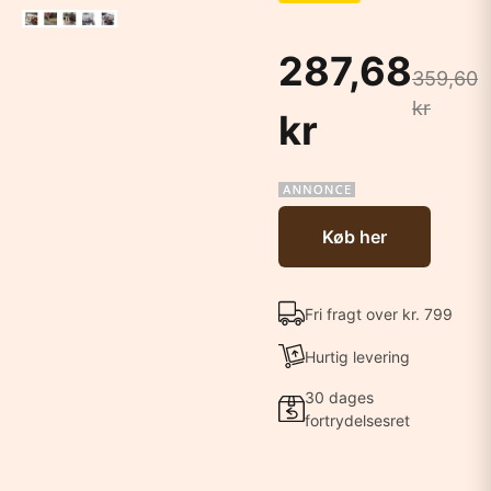
287,68
359,60
kr
kr
Køb her
Fri fragt over kr. 799
Hurtig levering
30 dages
fortrydelsesret