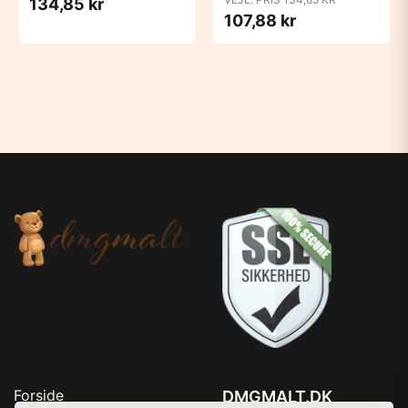
134,85 kr
107,88 kr
Forside
DMGMALT.DK