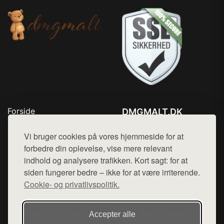
Forside
DMGMALT.DK
Produkter
Tlf. 78768672
Top Rabatter
Vi bruger cookies på vores hjemmeside for at
Mail:
hej@want.dk
Blog
forbedre din oplevelse, vise mere relevant
Kontakt
indhold og analysere trafikken. Kort sagt: for at
Cookie- og privatlivspolitik
siden fungerer bedre – ikke for at være irriterende.
Cookie- og privatlivspolitik.
Denne side er en del af want.dk, der udgiver en række
Accepter alle