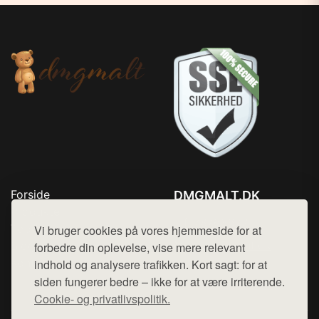
Forside
DMGMALT.DK
Produkter
Tlf. 78768672
Top Rabatter
Vi bruger cookies på vores hjemmeside for at
Mail:
hej@want.dk
Blog
forbedre din oplevelse, vise mere relevant
Kontakt
indhold og analysere trafikken. Kort sagt: for at
Cookie- og privatlivspolitik
siden fungerer bedre – ikke for at være irriterende.
Cookie- og privatlivspolitik.