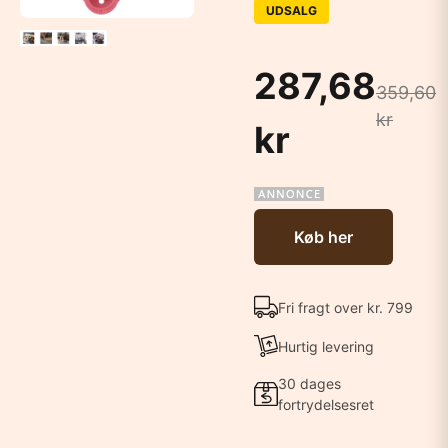
UDSALG
287,68
359,60
kr
kr
Køb her
Fri fragt over kr. 799
Hurtig levering
30 dages
fortrydelsesret