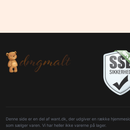
Denne side er en del af want.dk, der udgiver en række hjemmeside
som sælger varen. Vi har heller ikke varerne på lager.