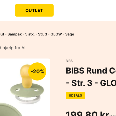
OUTLET
t - Sampak - 5 stk. - Str. 3 - GLOW - Sage
 hjælp fra AI.
BIBS
BIBS Rund Co
-20%
- Str. 3 - G
UDSALG
199,80 kr