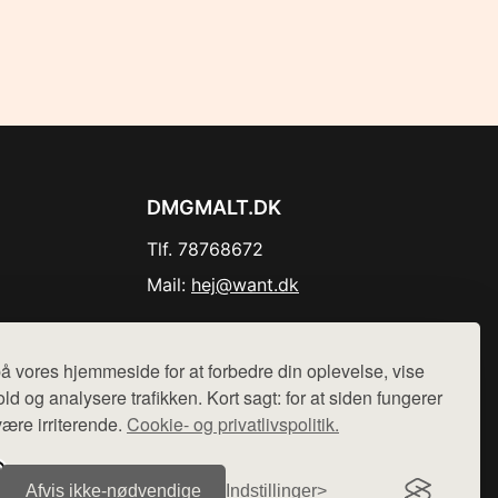
DMGMALT.DK
Tlf. 78768672
Mail:
hej@want.dk
Cookie- og privatlivspolitik
å vores hjemmeside for at forbedre din oplevelse, vise
ld og analysere trafikken. Kort sagt: for at siden fungerer
være irriterende.
Cookie- og privatlivspolitik.
r sælges ikke varer fra denne side - vi henviser til de shops,
Afvis ikke‑nødvendige
Indstillinger