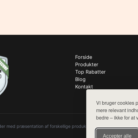
Forside
Produkter
Top Rabatter
Blog
Kontakt
Vi bruger cookies p
mere relevant indho
bedre – ikke for at 
r med præsentation af forskellige produkter fra diverse webshops. De
Accepter alle