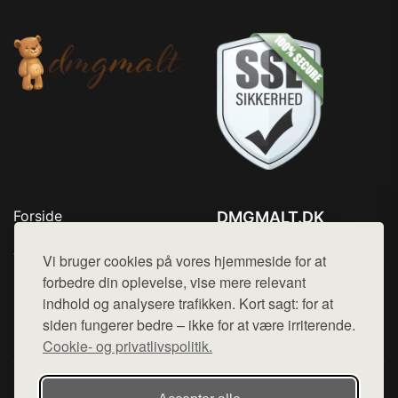
Forside
DMGMALT.DK
Produkter
Tlf. 78768672
Top Rabatter
Vi bruger cookies på vores hjemmeside for at
Mail:
hej@want.dk
Blog
forbedre din oplevelse, vise mere relevant
Kontakt
indhold og analysere trafikken. Kort sagt: for at
Cookie- og privatlivspolitik
siden fungerer bedre – ikke for at være irriterende.
Cookie- og privatlivspolitik.
Denne side er en del af want.dk, der udgiver en række