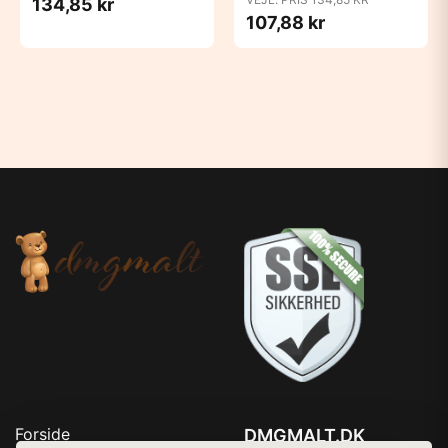
134,85 kr
107,88 kr
Forside
DMGMALT.DK