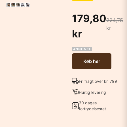
179,80
224,75
kr
kr
Køb her
Fri fragt over kr. 799
Hurtig levering
30 dages
fortrydelsesret