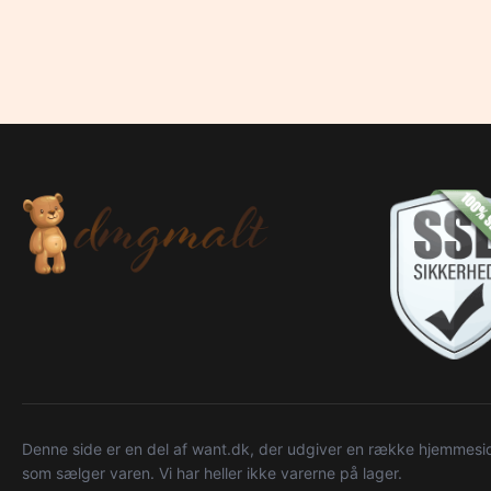
Denne side er en del af want.dk, der udgiver en række hjemmeside
som sælger varen. Vi har heller ikke varerne på lager.