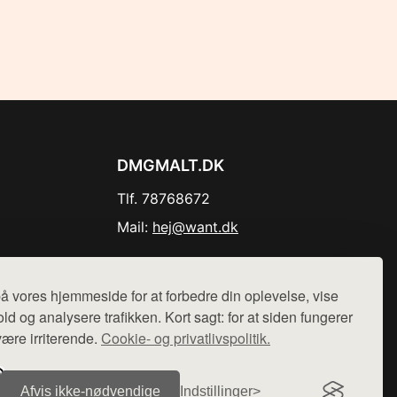
DMGMALT.DK
Tlf. 78768672
Mail:
hej@want.dk
Cookie- og privatlivspolitik
å vores hjemmeside for at forbedre din oplevelse, vise
ld og analysere trafikken. Kort sagt: for at siden fungerer
være irriterende.
Cookie- og privatlivspolitik.
r sælges ikke varer fra denne side - vi henviser til de shops,
Afvis ikke‑nødvendige
Indstillinger