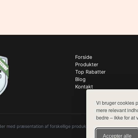
Forside
Produkter
Top Rabatter
Blog
Kontakt
Vi bruger cookies p
mere relevant indho
bedre – ikke for at 
r med præsentation af forskellige produkter fra diverse webshops. De
Accepter alle