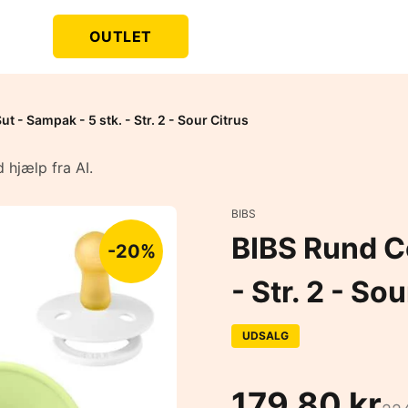
OUTLET
t - Sampak - 5 stk. - Str. 2 - Sour Citrus
 hjælp fra AI.
BIBS
BIBS Rund Co
-20%
- Str. 2 - So
UDSALG
179,80 kr