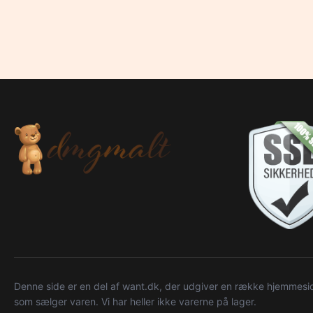
Denne side er en del af want.dk, der udgiver en række hjemmeside
som sælger varen. Vi har heller ikke varerne på lager.