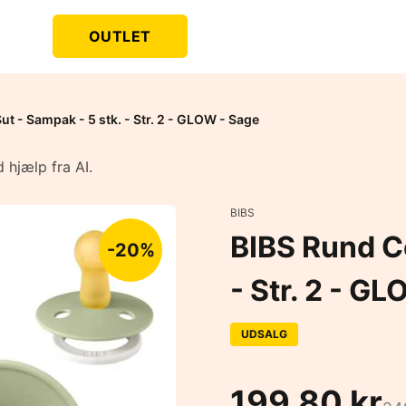
OUTLET
t - Sampak - 5 stk. - Str. 2 - GLOW - Sage
 hjælp fra AI.
BIBS
BIBS Rund Co
-20%
- Str. 2 - G
UDSALG
199,80 kr