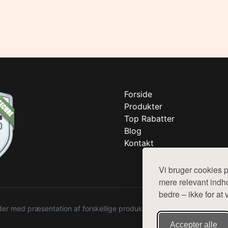
Forside
Produkter
Top Rabatter
Blog
Kontakt
Vi bruger cookies p
mere relevant indho
bedre – ikke for at 
r med præsentation af forskellige produkter fra diverse webshops. De
Accepter alle