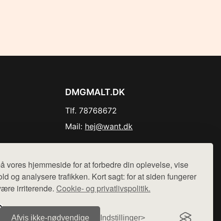
DMGMALT.DK
Tlf. 78768672
Mail:
hej@want.dk
Cookie- og privatlivspolitik
å vores hjemmeside for at forbedre din oplevelse, vise
ld og analysere trafikken. Kort sagt: for at siden fungerer
være irriterende.
Cookie- og privatlivspolitik.
r sælges ikke varer fra denne side - vi henviser til de shops,
Afvis ikke‑nødvendige
Indstillinger