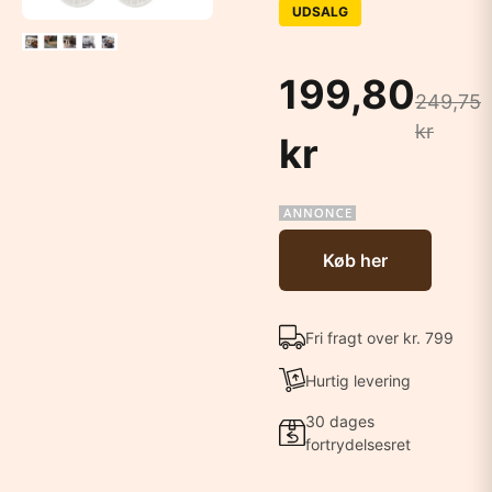
UDSALG
199,80
249,75
kr
kr
Køb her
Fri fragt over kr. 799
Hurtig levering
30 dages
fortrydelsesret