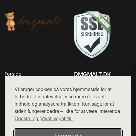
Forside
DMGMALT.DK
Produkter
Tlf. 78768672
Top Rabatter
Vi bruger cookies på vores hjemmeside for at
Mail:
hej@want.dk
Blog
forbedre din oplevelse, vise mere relevant
Kontakt
indhold og analysere trafikken. Kort sagt: for at
Cookie- og privatlivspolitik
siden fungerer bedre – ikke for at være irriterende.
Cookie- og privatlivspolitik.
Denne side er en del af want.dk, der udgiver en række