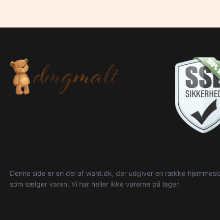
Denne side er en del af want.dk, der udgiver en række hjemmeside
som sælger varen. Vi har heller ikke varerne på lager.