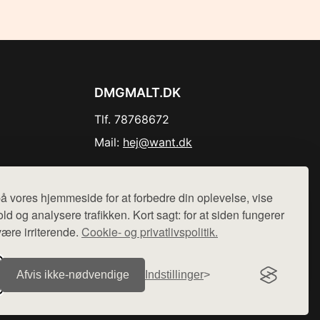
DMGMALT.DK
Tlf. 78768672
Mail:
hej@want.dk
Cookie- og privatlivspolitik
å vores hjemmeside for at forbedre din oplevelse, vise
ld og analysere trafikken. Kort sagt: for at siden fungerer
være irriterende.
Cookie- og privatlivspolitik.
r sælges ikke varer fra denne side - vi henviser til de shops,
Afvis ikke‑nødvendige
Indstillinger