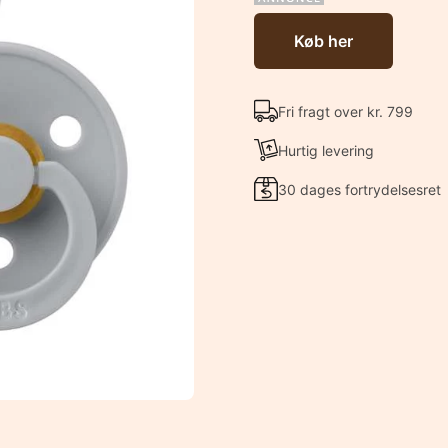
Køb her
Fri fragt over kr. 799
Hurtig levering
30 dages fortrydelsesret