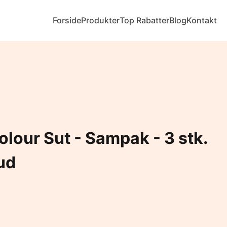
Forside
Produkter
Top Rabatter
Blog
Kontakt
lour Sut - Sampak - 3 stk.
oud