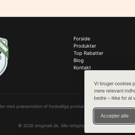
Forside
Produkter
Top Rabatter
Blog
Kontakt
Vi bruger cookies p
mere relevant indho
bedre – ikke for at 
r med præsentation af forskellige produkter fra diverse webshops. De
Accepter alle
© 2026 dmgmalt.dk. Alle rettigheder forbeholdes.