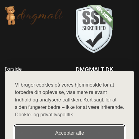
Forside
DMGMALT.DK
Produkter
Tlf. 78768672
Top Rabatter
Vi bruger cookies på vores hjemmeside for at
Mail:
hej@want.dk
Blog
forbedre din oplevelse, vise mere relevant
Kontakt
indhold og analysere trafikken. Kort sagt: for at
Cookie- og privatlivspolitik
siden fungerer bedre – ikke for at være irriterende.
Cookie- og privatlivspolitik.
Denne side er en del af want.dk, der udgiver en række
Accepter alle