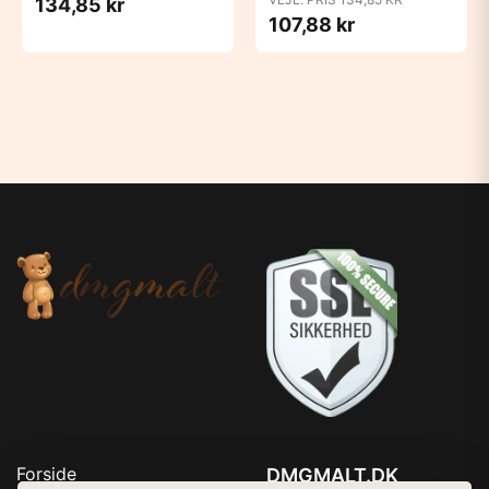
134,85 kr
107,88 kr
Forside
DMGMALT.DK