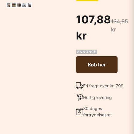
107,88
134,85
kr
kr
Køb her
Fri fragt over kr. 799
Hurtig levering
30 dages
fortrydelsesret