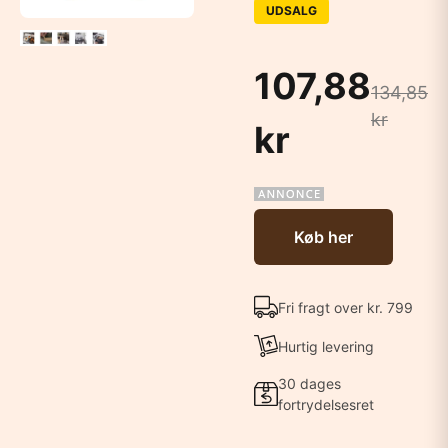
UDSALG
107,88
134,85
kr
kr
Køb her
Fri fragt over kr. 799
Hurtig levering
30 dages
fortrydelsesret