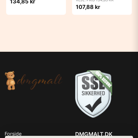
134,85 kr
107,88 kr
Forside
DMGMALT.DK