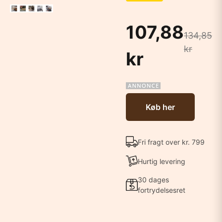
107,88
134,85
kr
kr
Køb her
Fri fragt over kr. 799
Hurtig levering
30 dages
fortrydelsesret