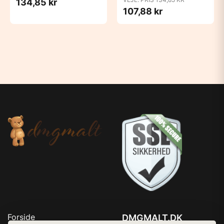
134,85 kr
107,88 kr
Forside
DMGMALT.DK