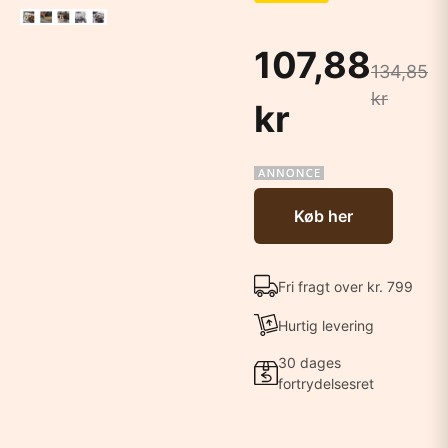
107,88
134,85
kr
kr
Køb her
Fri fragt over kr. 799
Hurtig levering
30 dages
fortrydelsesret