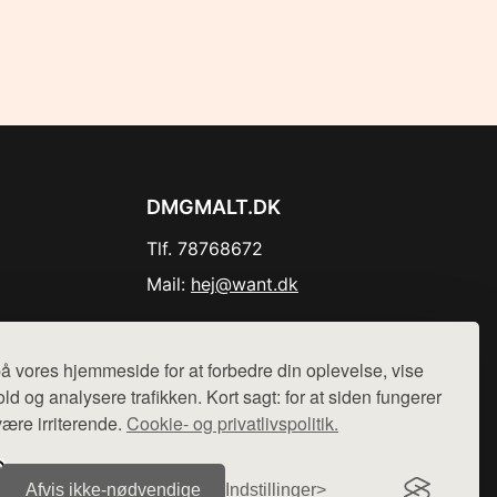
DMGMALT.DK
Tlf. 78768672
Mail:
hej@want.dk
Cookie- og privatlivspolitik
å vores hjemmeside for at forbedre din oplevelse, vise
ld og analysere trafikken. Kort sagt: for at siden fungerer
være irriterende.
Cookie- og privatlivspolitik.
r sælges ikke varer fra denne side - vi henviser til de shops,
Afvis ikke‑nødvendige
Indstillinger