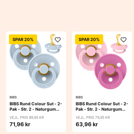
SPAR 20%
SPAR 20%
BIBS
BIBS
BIBS Rund Colour Sut - 2-
BIBS Rund Colour Sut - 2-
Pak - Str. 2 - Naturgummi
Pak - Str. 2 - Naturgummi
- Baby Blue/Baby Blue
- Baby Pink/Bubblegum
VEJL. PRIS 89,95 KR
VEJL. PRIS 79,95 KR
71,96 kr
63,96 kr