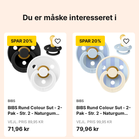
Du er måske interesseret i
SPAR 20%
SPAR 20%
BIBS
BIBS
BIBS Rund Colour Sut - 2-
BIBS Rund Colour Sut - 2-
Pak - Str. 2 - Naturgummi
Pak - Str. 2 - Naturgummi
- Black/White
- Block Studio - Baby
VEJL. PRIS 89,95 KR
VEJL. PRIS 99,95 KR
Blue/Dusty Blue Mix
71,96 kr
79,96 kr