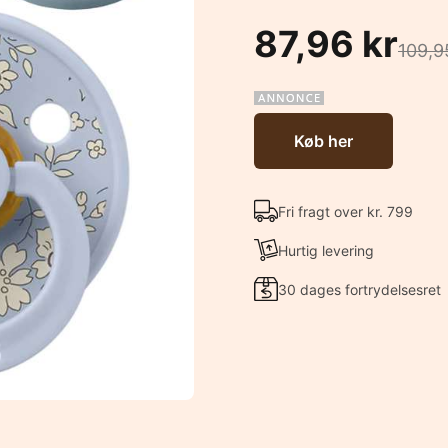
87,96 kr
109,9
Køb her
Fri fragt over kr. 799
Hurtig levering
30 dages fortrydelsesret