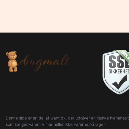
Denne side er en del af want.dk, der udgiver en række hjemmeside
som sælger varen. Vi har heller ikke varerne på lager.