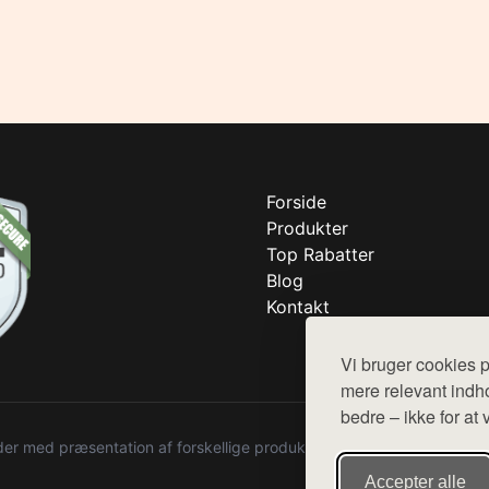
Forside
Produkter
Top Rabatter
Blog
Kontakt
Vi bruger cookies p
mere relevant indho
bedre – ikke for at 
r med præsentation af forskellige produkter fra diverse webshops. De
Accepter alle