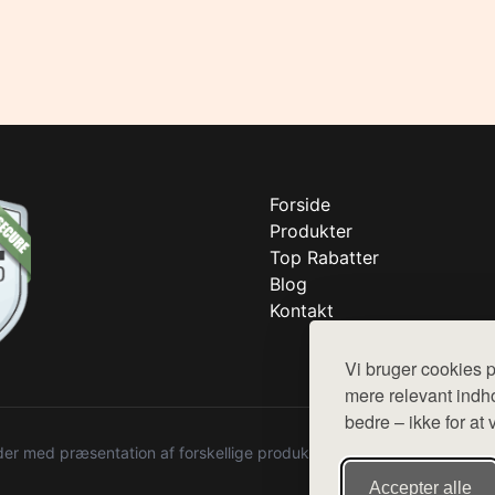
Forside
Produkter
Top Rabatter
Blog
Kontakt
Vi bruger cookies p
mere relevant indho
bedre – ikke for at 
r med præsentation af forskellige produkter fra diverse webshops. De
Accepter alle