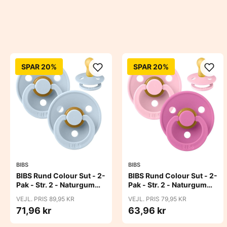
SPAR 20%
SPAR 20%
BIBS
BIBS
BIBS Rund Colour Sut - 2-
BIBS Rund Colour Sut - 2-
Pak - Str. 2 - Naturgummi
Pak - Str. 2 - Naturgummi
- Baby Blue/Baby Blue
- Baby Pink/Bubblegum
VEJL. PRIS 89,95 KR
VEJL. PRIS 79,95 KR
71,96 kr
63,96 kr