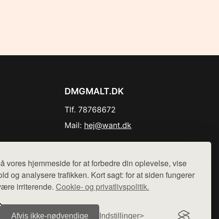
DMGMALT.DK
Tlf. 78768672
Mail:
hej@want.dk
Cookie- og privatlivspolitik
å vores hjemmeside for at forbedre din oplevelse, vise
ld og analysere trafikken. Kort sagt: for at siden fungerer
være irriterende.
Cookie- og privatlivspolitik.
r sælges ikke varer fra denne side - vi henviser til de shops,
Afvis ikke‑nødvendige
Indstillinger