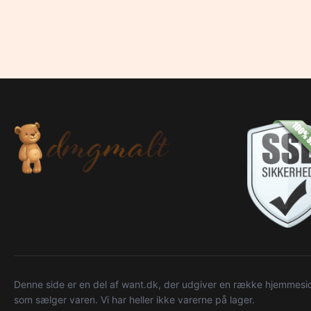
Denne side er en del af want.dk, der udgiver en række hjemmeside
som sælger varen. Vi har heller ikke varerne på lager.