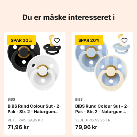
Du er måske interesseret i
SPAR 20%
SPAR 20%
BIBS
BIBS
BIBS Rund Colour Sut - 2-
BIBS Rund Colour Sut - 2-
Pak - Str. 2 - Naturgummi
Pak - Str. 2 - Naturgummi
- Black/White
- Block Studio - Baby
VEJL. PRIS 89,95 KR
VEJL. PRIS 99,95 KR
Blue/Dusty Blue Mix
71,96 kr
79,96 kr