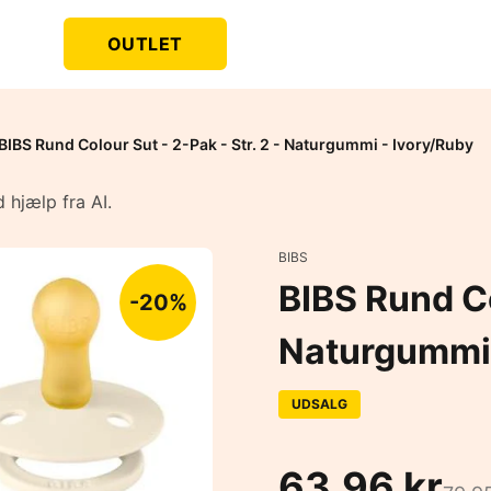
OUTLET
BIBS Rund Colour Sut - 2-Pak - Str. 2 - Naturgummi - Ivory/Ruby
 hjælp fra AI.
BIBS
BIBS Rund Co
-20%
Naturgummi 
UDSALG
63,96 kr