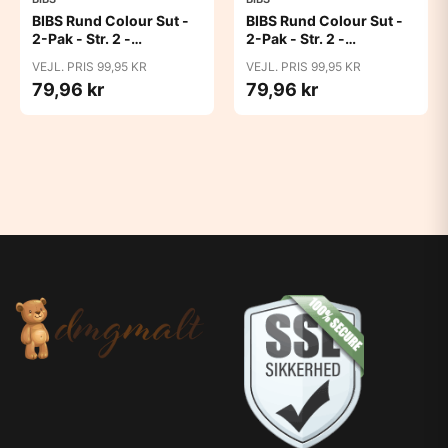
BIBS Rund Colour Sut -
BIBS Rund Colour Sut -
2-Pak - Str. 2 -
2-Pak - Str. 2 -
Naturgummi - Block
Naturgummi - Block
VEJL. PRIS 99,95 KR
VEJL. PRIS 99,95 KR
Studio - Baby Pink/Coral
Studio - Blush Mix
79,96 kr
79,96 kr
Mix