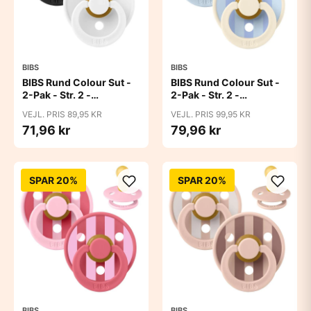
BIBS
BIBS
BIBS Rund Colour Sut -
BIBS Rund Colour Sut -
2-Pak - Str. 2 -
2-Pak - Str. 2 -
Naturgummi -
Naturgummi - Block
VEJL. PRIS 89,95 KR
VEJL. PRIS 99,95 KR
Black/White
Studio - Baby Blue/Dusty
71,96 kr
79,96 kr
Blue Mix
SPAR 20%
SPAR 20%
BIBS
BIBS