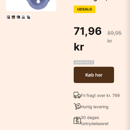
UDSALG
71,96
89,95
kr
kr
Køb her
Fri fragt over kr. 799
Hurtig levering
30 dages
fortrydelsesret