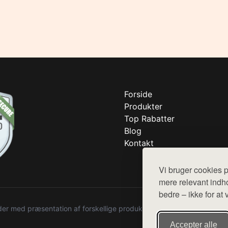
Forside
Produkter
Top Rabatter
Blog
Kontakt
Vi bruger cookies p
mere relevant indho
bedre – ikke for at 
r med præsentation af forskellige produkter fra diverse webshops. De
Accepter alle