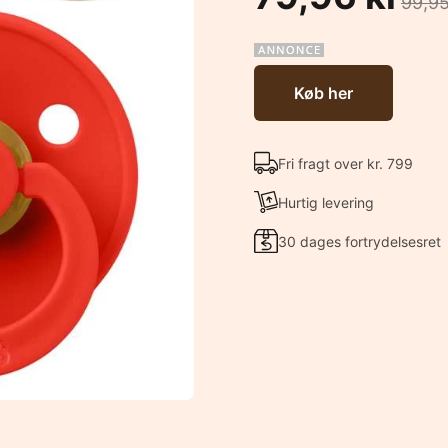
99,95
Køb her
Fri fragt over kr. 799
Hurtig levering
30 dages fortrydelsesret