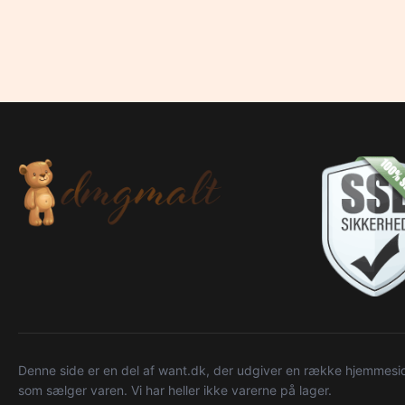
Denne side er en del af want.dk, der udgiver en række hjemmeside
som sælger varen. Vi har heller ikke varerne på lager.