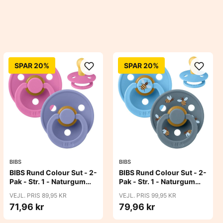
SPAR 20%
SPAR 20%
BIBS
BIBS
BIBS Rund Colour Sut - 2-
BIBS Rund Colour Sut - 2-
Pak - Str. 1 - Naturgummi
Pak - Str. 1 - Naturgummi
- Bubblegum/Peri
- Bumblebee Studio -
VEJL. PRIS 89,95 KR
VEJL. PRIS 99,95 KR
Breeze Mix
71,96 kr
79,96 kr