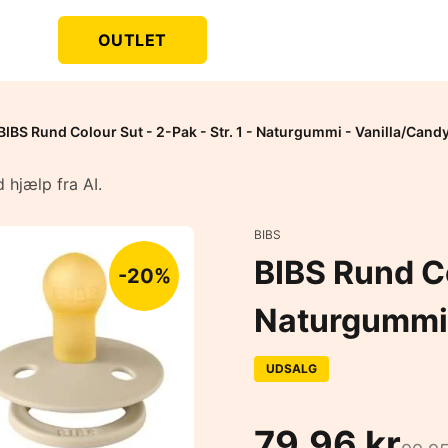
OUTLET
BIBS Rund Colour Sut - 2-Pak - Str. 1 - Naturgummi - Vanilla/Cand
 hjælp fra AI.
BIBS
BIBS Rund Co
-20%
Naturgummi 
UDSALG
79,96 kr