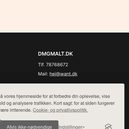
DMGMALT.DK
Tlf. 78768672
Mail:
hej@want.dk
Cookie- og privatlivspolitik
å vores hjemmeside for at forbedre din oplevelse, vise
ld og analysere trafikken. Kort sagt: for at siden fungerer
være irriterende.
Cookie- og privatlivspolitik.
r sælges ikke varer fra denne side - vi henviser til de shops,
Afvis ikke‑nødvendige
Indstillinger