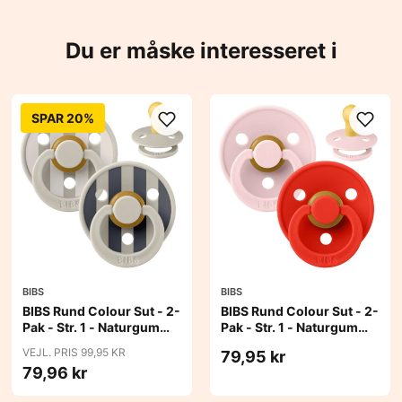
Du er måske interesseret i
SPAR 20%
BIBS
BIBS
BIBS Rund Colour Sut - 2-
BIBS Rund Colour Sut - 2-
Pak - Str. 1 - Naturgummi
Pak - Str. 1 - Naturgummi
- Block Studio - Sand Mix
- Blossom/Candy Apple
VEJL. PRIS 99,95 KR
79,95 kr
79,96 kr