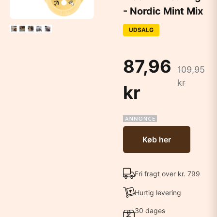
- Nordic Mint Mix
UDSALG
87,96
109,95
kr
kr
Køb her
Fri fragt over kr. 799
Hurtig levering
30 dages