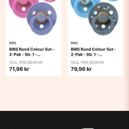
BIBS
BIBS
BIBS Rund Colour Sut -
BIBS Rund Colour Sut -
2-Pak - Str. 1 -
2-Pak - Str. 1 -
Naturgummi -
Naturgummi -
VEJL. PRIS 89,95 KR
VEJL. PRIS 99,95 KR
Bubblegum/Peri
Bumblebee Studio -
71,96 kr
79,96 kr
Breeze Mix