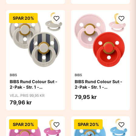
SPAR 20%
BIBS
BIBS
BIBS Rund Colour Sut -
BIBS Rund Colour Sut -
2-Pak - Str. 1 -
2-Pak - Str. 1 -
Naturgummi - Block
Naturgummi -
VEJL. PRIS 99,95 KR
79,95 kr
Studio - Sand Mix
Blossom/Candy Apple
79,96 kr
SPAR 20%
SPAR 20%