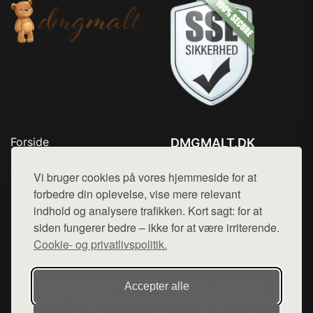
Forside
DMGMALT.DK
Produkter
Tlf. 78768672
Top Rabatter
Vi bruger cookies på vores hjemmeside for at
Mail:
hej@want.dk
Blog
forbedre din oplevelse, vise mere relevant
Kontakt
indhold og analysere trafikken. Kort sagt: for at
Cookie- og privatlivspolitik
siden fungerer bedre – ikke for at være irriterende.
Cookie- og privatlivspolitik.
Denne side er en del af want.dk, der udgiver en række
Accepter alle
hjemmesider med præsentation af forskellige produkter fra