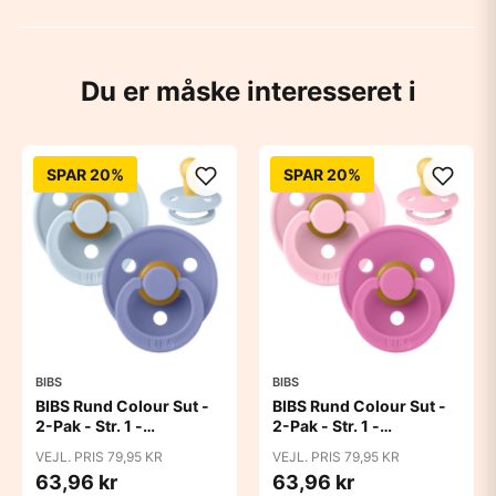
Du er måske interesseret i
SPAR 20%
SPAR 20%
BIBS
BIBS
BIBS Rund Colour Sut -
BIBS Rund Colour Sut -
2-Pak - Str. 1 -
2-Pak - Str. 1 -
Naturgummi - Baby
Naturgummi - Baby
VEJL. PRIS 79,95 KR
VEJL. PRIS 79,95 KR
Blue/Peri
Pink/Bubblegum
63,96 kr
63,96 kr