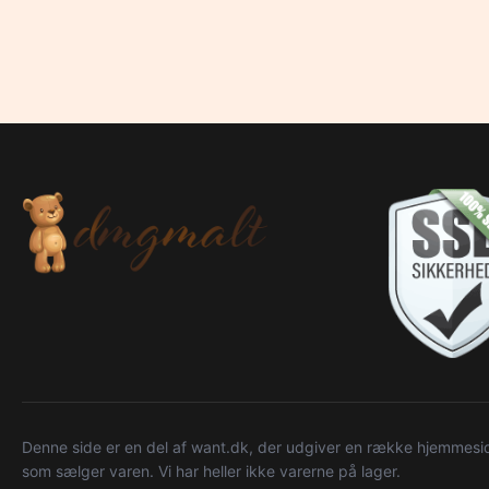
Denne side er en del af want.dk, der udgiver en række hjemmeside
som sælger varen. Vi har heller ikke varerne på lager.