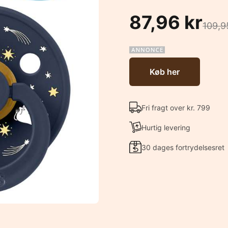
87,96 kr
109,9
Køb her
Fri fragt over kr. 799
Hurtig levering
30 dages fortrydelsesret