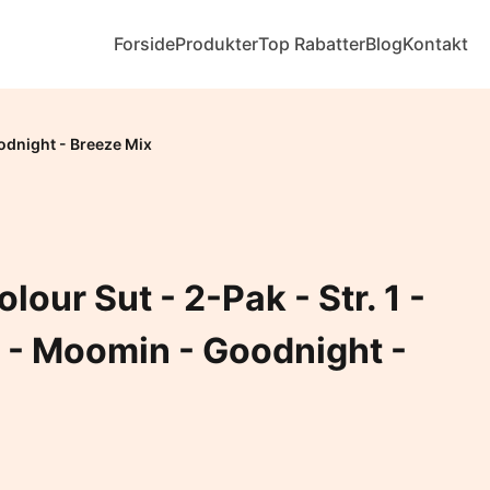
Forside
Produkter
Top Rabatter
Blog
Kontakt
odnight - Breeze Mix
lour Sut - 2-Pak - Str. 1 -
- Moomin - Goodnight -