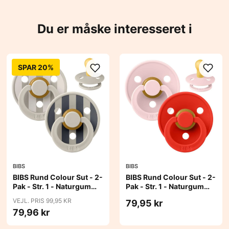
Du er måske interesseret i
SPAR 20%
BIBS
BIBS
BIBS Rund Colour Sut - 2-
BIBS Rund Colour Sut - 2-
Pak - Str. 1 - Naturgummi
Pak - Str. 1 - Naturgummi
- Block Studio - Sand Mix
- Blossom/Candy Apple
VEJL. PRIS 99,95 KR
79,95 kr
79,96 kr