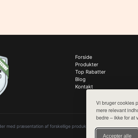
Forside
Produkter
Top Rabatter
Blog
Kontakt
Vi bruger cookies p
mere relevant indho
bedre – ikke for at 
r med præsentation af forskellige produkter fra diverse webshops. De
Accepter alle