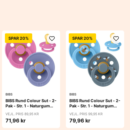
SPAR 20%
SPAR 20%
BIBS
BIBS
BIBS Rund Colour Sut - 2-
BIBS Rund Colour Sut - 2-
Pak - Str. 1 - Naturgummi
Pak - Str. 1 - Naturgummi
- Bubblegum/Peri
- Bumblebee Studio -
VEJL. PRIS 89,95 KR
VEJL. PRIS 99,95 KR
Breeze Mix
71,96 kr
79,96 kr