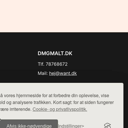
DMGMALT.DK
Tlf. 78768672
Mail:
hej@want.dk
Cookie- og privatlivspolitik
å vores hjemmeside for at forbedre din oplevelse, vise
ld og analysere trafikken. Kort sagt: for at siden fungerer
være irriterende.
Cookie- og privatlivspolitik.
r sælges ikke varer fra denne side - vi henviser til de shops,
Afvis ikke‑nødvendige
Indstillinger