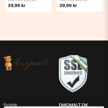
39,96 kr
39,96 kr
Forside
DMGMALT.DK