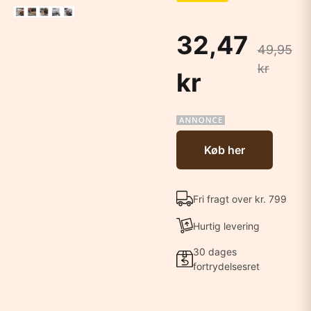
32,47
49,95
kr
kr
Køb her
Fri fragt over kr. 799
Hurtig levering
30 dages
fortrydelsesret