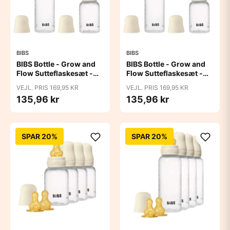
BIBS
BIBS
BIBS Bottle - Grow and
BIBS Bottle - Grow and
Flow Sutteflaskesæt -
Flow Sutteflaskesæt -
Plastik -
Plastik - Silikone/Rund -
VEJL. PRIS 169,95 KR
VEJL. PRIS 169,95 KR
Naturgummi/Rund -
150ml/270ml - 2-Pak -
135,96 kr
135,96 kr
150ml/270ml - 2-Pak -
Ivory
Ivory
SPAR 20%
SPAR 20%