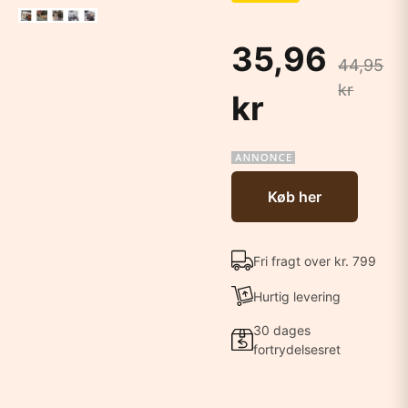
35,96
44,95
kr
kr
Køb her
Fri fragt over kr. 799
Hurtig levering
30 dages
fortrydelsesret