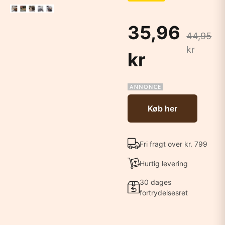
35,96
44,95
kr
kr
Køb her
Fri fragt over kr. 799
Hurtig levering
30 dages
fortrydelsesret