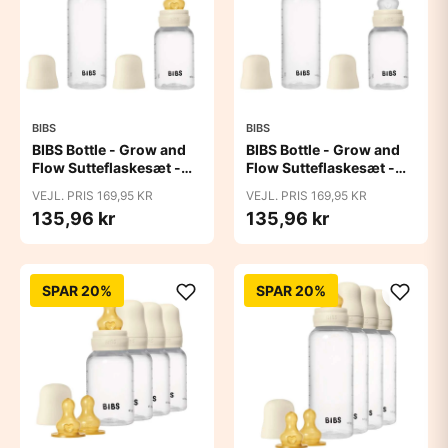
BIBS
BIBS
BIBS Bottle - Grow and
BIBS Bottle - Grow and
Flow Sutteflaskesæt -
Flow Sutteflaskesæt -
Plastik -
Plastik - Silikone/Rund -
VEJL. PRIS 169,95 KR
VEJL. PRIS 169,95 KR
Naturgummi/Rund -
150ml/270ml - 2-Pak -
135,96 kr
135,96 kr
150ml/270ml - 2-Pak -
Ivory
Ivory
SPAR 20%
SPAR 20%