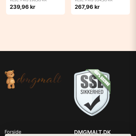
- Ivory
270ml - Ivory
239,96 kr
267,96 kr
Forside
DMGMALT.DK