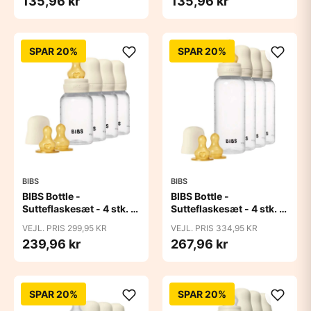
135,96 kr
135,96 kr
150ml/270ml - 2-Pak -
Ivory
Ivory
SPAR 20%
SPAR 20%
BIBS
BIBS
BIBS Bottle -
BIBS Bottle -
Sutteflaskesæt - 4 stk. -
Sutteflaskesæt - 4 stk. -
Plastik - Naturgummi -
Plastik - Naturgummi -
VEJL. PRIS 299,95 KR
VEJL. PRIS 334,95 KR
150ml - Ivory
270ml - Ivory
239,96 kr
267,96 kr
SPAR 20%
SPAR 20%