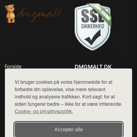
Forside
DMGMALT.DK
Produkter
Tlf. 78768672
Top Rabatter
Vi bruger cookies på vores hjemmeside for at
Mail:
hej@want.dk
Blog
forbedre din oplevelse, vise mere relevant
Kontakt
indhold og analysere trafikken. Kort sagt: for at
Cookie- og privatlivspolitik
siden fungerer bedre – ikke for at være irriterende.
Cookie- og privatlivspolitik.
Denne side er en del af want.dk, der udgiver en række
Accepter alle
hjemmesider med præsentation af forskellige produkter fra