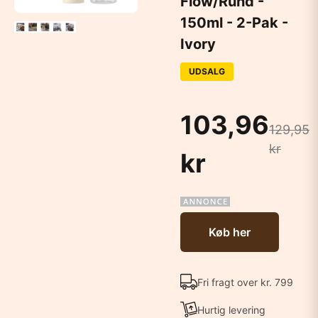
Flow/Rund -
150ml - 2-Pak -
Ivory
UDSALG
103,96
129,95
kr
kr
Køb her
Fri fragt over kr. 799
Hurtig levering