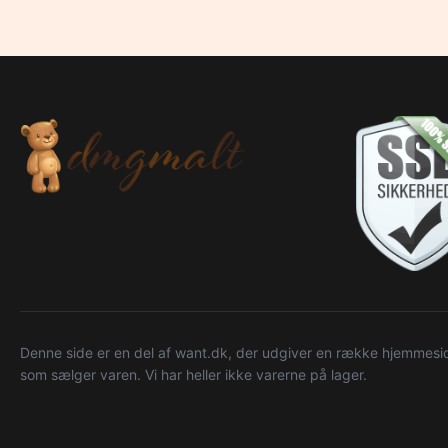
Denne side er en del af want.dk, der udgiver en række hjemmeside
som sælger varen. Vi har heller ikke varerne på lager.