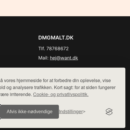
DMGMALT.DK
Tlf. 78768672
Mail:
hej@want.dk
Cookie- og privatlivspolitik
å vores hjemmeside for at forbedre din oplevelse, vise
ld og analysere trafikken. Kort sagt: for at siden fungerer
være irriterende.
Cookie- og privatlivspolitik.
r sælges ikke varer fra denne side - vi henviser til de shops,
Afvis ikke‑nødvendige
Indstillinger