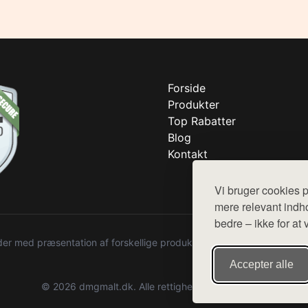
Forside
Produkter
Top Rabatter
Blog
Kontakt
Vi bruger cookies p
mere relevant indho
bedre – ikke for at 
r med præsentation af forskellige produkter fra diverse webshops. De
Accepter alle
© 2026 dmgmalt.dk. Alle rettigheder forbeholdes.