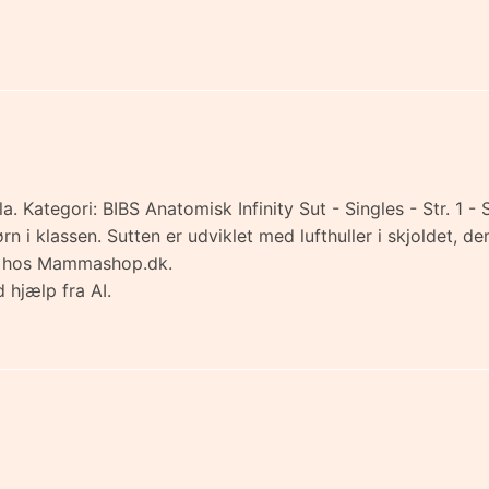
la. Kategori: BIBS Anatomisk Infinity Sut - Singles - Str. 1 - S
e børn i klassen. Sutten er udviklet med lufthuller i skjolde
øb hos Mammashop.dk.
 hjælp fra AI.