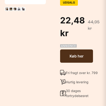
UDSALG
22,48
44,95
kr
kr
Køb her
Fri fragt over kr. 799
Hurtig levering
30 dages
fortrydelsesret