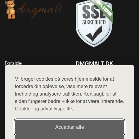
Forside
DMGMALT.DK
Produkter
Tlf. 78768672
Top Rabatter
Vi bruger cookies på vores hjemmeside for at
Mail:
hej@want.dk
Blog
forbedre din oplevelse, vise mere relevant
Kontakt
indhold og analysere trafikken. Kort sagt: for at
Cookie- og privatlivspolitik
siden fungerer bedre – ikke for at være irriterende.
Cookie- og privatlivspolitik.
Denne side er en del af want.dk, der udgiver en række
Accepter alle
hjemmesider med præsentation af forskellige produkter fra