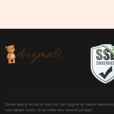
Denne side er en del af want.dk, der udgiver en række hjemmeside
som sælger varen. Vi har heller ikke varerne på lager.