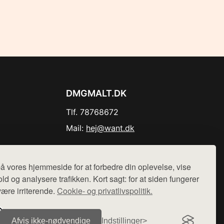
DMGMALT.DK
Tlf. 78768672
Mail:
hej@want.dk
Cookie- og privatlivspolitik
å vores hjemmeside for at forbedre din oplevelse, vise
ld og analysere trafikken. Kort sagt: for at siden fungerer
være irriterende.
Cookie- og privatlivspolitik.
r sælges ikke varer fra denne side - vi henviser til de shops,
Afvis ikke‑nødvendige
Indstillinger