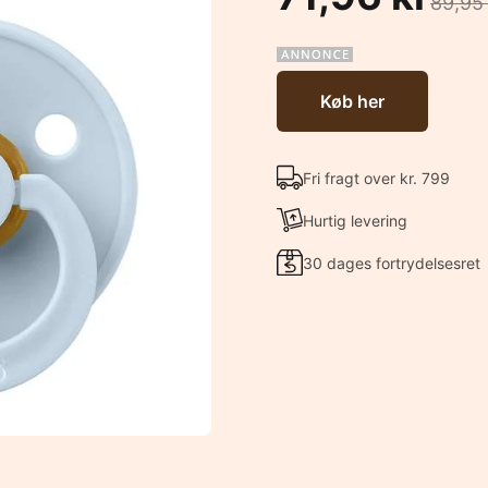
89,95
Køb her
Fri fragt over kr. 799
Hurtig levering
30 dages fortrydelsesret