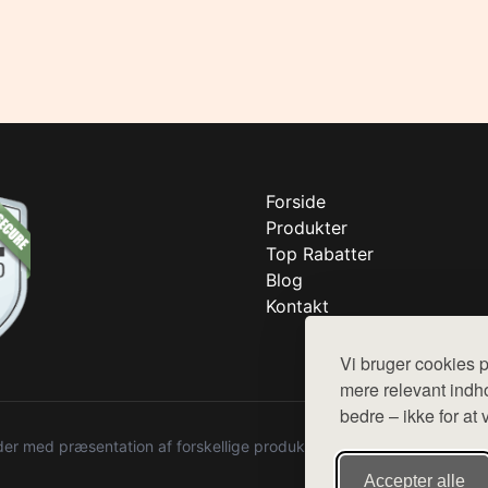
Forside
Produkter
Top Rabatter
Blog
Kontakt
Vi bruger cookies p
mere relevant indho
bedre – ikke for at 
r med præsentation af forskellige produkter fra diverse webshops. De
Accepter alle