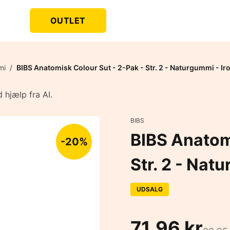
OUTLET
mi
/
BIBS Anatomisk Colour Sut - 2-Pak - Str. 2 - Naturgummi - Ir
 hjælp fra AI.
BIBS
BIBS Anatom
-20%
Str. 2 - Nat
UDSALG
71,96 kr