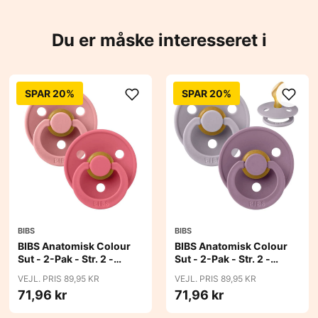
Du er måske interesseret i
SPAR 20%
SPAR 20%
BIBS
BIBS
BIBS Anatomisk Colour
BIBS Anatomisk Colour
Sut - 2-Pak - Str. 2 -
Sut - 2-Pak - Str. 2 -
Naturgummi - Dusty
Naturgummi - Fossil
VEJL. PRIS 89,95 KR
VEJL. PRIS 89,95 KR
Pink/Coral
Grey/Mauve
71,96 kr
71,96 kr