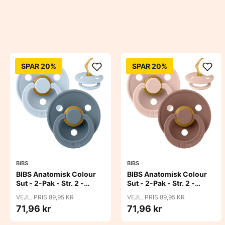
SPAR 20%
SPAR 20%
BIBS
BIBS
BIBS Anatomisk Colour
BIBS Anatomisk Colour
Sut - 2-Pak - Str. 2 -
Sut - 2-Pak - Str. 2 -
Naturgummi - Baby
Naturgummi -
VEJL. PRIS 89,95 KR
VEJL. PRIS 89,95 KR
Blue/Petrol
Blush/Woodchuck
71,96 kr
71,96 kr