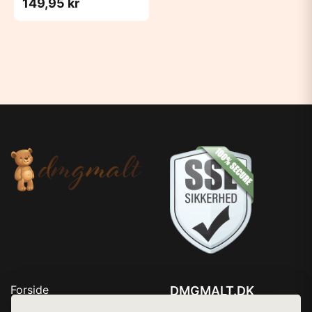
149,95 kr
Forside
DMGMALT.DK
Produkter