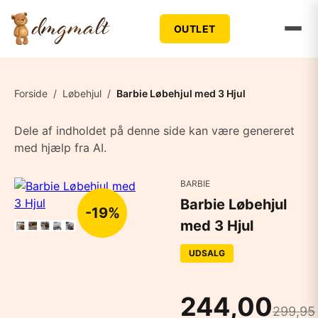
OUTLET
Forside
/
Løbehjul
/
Barbie Løbehjul med 3 Hjul
Dele af indholdet på denne side kan være genereret
med hjælp fra AI.
BARBIE
Barbie Løbehjul
-19%
med 3 Hjul
UDSALG
244,00
299,95