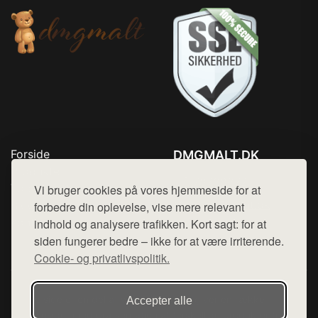
Forside
DMGMALT.DK
Produkter
Tlf. 78768672
Top Rabatter
Vi bruger cookies på vores hjemmeside for at
Mail:
hej@want.dk
Blog
forbedre din oplevelse, vise mere relevant
Kontakt
indhold og analysere trafikken. Kort sagt: for at
Cookie- og privatlivspolitik
siden fungerer bedre – ikke for at være irriterende.
Cookie- og privatlivspolitik.
Denne side er en del af want.dk, der udgiver en række
Accepter alle
hjemmesider med præsentation af forskellige produkter fra