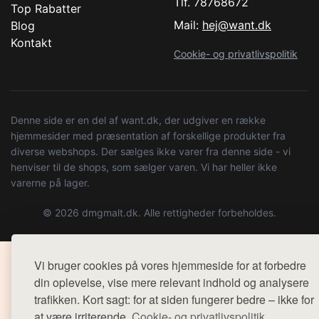
Tlf. 78768672
Top Rabatter
Mail:
hej@want.dk
Blog
Kontakt
Cookie- og privatlivspolitik
Denne side er en del af want.dk, der udgiver en række
hjemmesider med præsentation af forskellige produkter fra
diverse webshops. Der sælges ikke varer fra denne side - vi
henviser til de shops, som sælger varen. Vi har heller ikke
varerne på lager.
© 2026 dmgmalt.dk. Alle rettigheder forbeholdes.
Vi bruger cookies på vores hjemmeside for at forbedre
din oplevelse, vise mere relevant indhold og analysere
trafikken. Kort sagt: for at siden fungerer bedre – ikke for
at være irriterende.
Cookie- og privatlivspolitik.