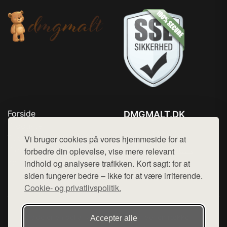
Forside
DMGMALT.DK
Produkter
Tlf. 78768672
Top Rabatter
Vi bruger cookies på vores hjemmeside for at
Mail:
hej@want.dk
Blog
forbedre din oplevelse, vise mere relevant
Kontakt
indhold og analysere trafikken. Kort sagt: for at
Cookie- og privatlivspolitik
siden fungerer bedre – ikke for at være irriterende.
Cookie- og privatlivspolitik.
Denne side er en del af want.dk, der udgiver en række
Accepter alle