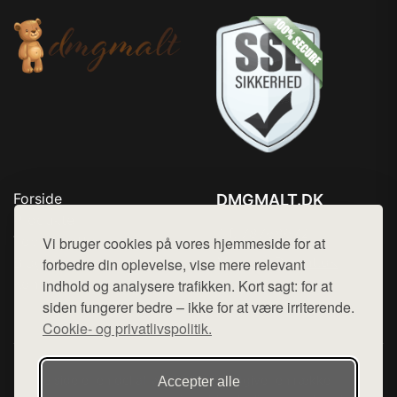
Forside
DMGMALT.DK
Produkter
Tlf. 78768672
Top Rabatter
Vi bruger cookies på vores hjemmeside for at
Mail:
hej@want.dk
Blog
forbedre din oplevelse, vise mere relevant
Kontakt
indhold og analysere trafikken. Kort sagt: for at
Cookie- og privatlivspolitik
siden fungerer bedre – ikke for at være irriterende.
Cookie- og privatlivspolitik.
Denne side er en del af want.dk, der udgiver en række
Accepter alle