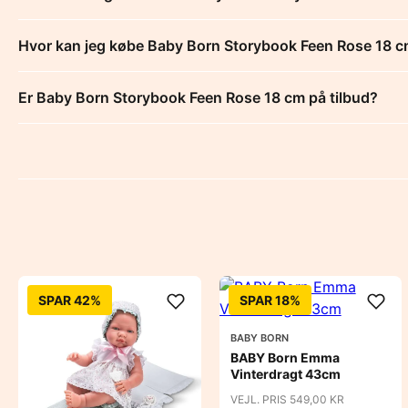
Hvor kan jeg købe Baby Born Storybook Feen Rose 18 
Er Baby Born Storybook Feen Rose 18 cm på tilbud?
SPAR 42%
SPAR 18%
BABY BORN
BABY Born Emma
Vinterdragt 43cm
VEJL. PRIS 549,00 KR