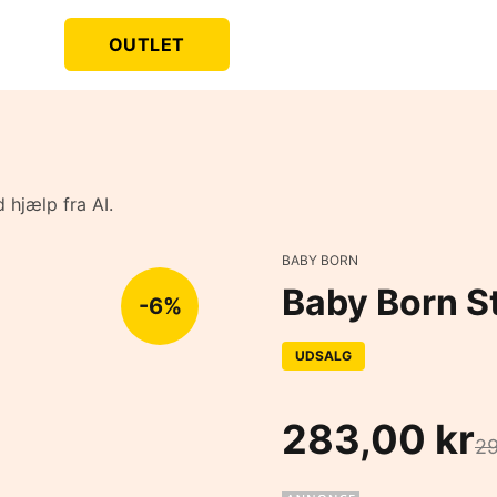
OUTLET
 hjælp fra AI.
BABY BORN
Baby Born S
-6%
UDSALG
283,00 kr
29