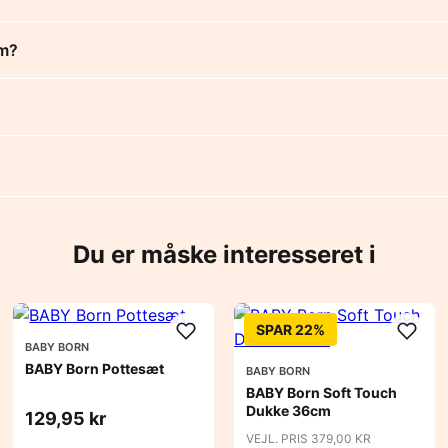
cm?
Du er måske interesseret i
SPAR 22%
BABY BORN
BABY Born Pottesæt
BABY BORN
BABY Born Soft Touch
Dukke 36cm
129,95 kr
VEJL. PRIS 379,00 KR